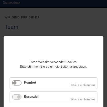
Datenschutz
WIR SIND FÜR SIE DA
Team
MARTINA KIRCHNER-HOOF
Ergotherapeutin
Seit 1999 Praxisinhaberin.
Diese Website verwendet Cookies.
Bitte stimmen Sie zu um die Seiten anzuzeigen.
MATTHIAS VOLLMER
Komfort
Ergotherapeut
Details einblenden
ANETTE SCHNEIDER
Essenziell
Details einblenden
Ergotherapeutin