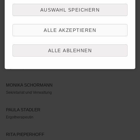
AUSWAHL SPEICHERN
STEPHANIE HOF ZUM BERGE
Ergotherapeutin
ALLE AKZEPTIEREN
LENA KUBE
Ergotherapeutin
ALLE ABLEHNEN
INKA KRÖMANN
Ergotherapeutin
MONIKA SCHORMANN
Sekretariat und Verwaltung
PAULA STADLER
Ergotherapeutin
RITA PIEPERHOFF