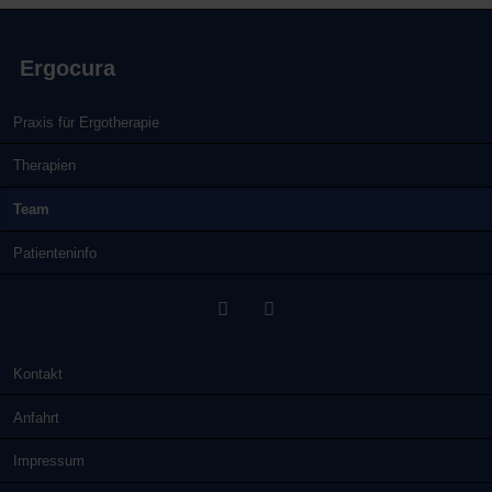
Ergocura
Navigation
Praxis für Ergotherapie
überspringen
Therapien
Team
Patienteninfo
Navigation
Kontakt
überspringen
Anfahrt
Impressum